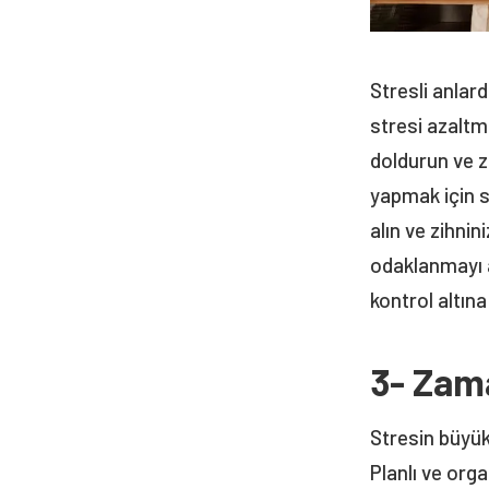
Stresli anlar
stresi azaltm
doldurun ve z
yapmak için s
alın ve zihnin
odaklanmayı a
kontrol altına
3- Zam
Stresin büyük
Planlı ve org