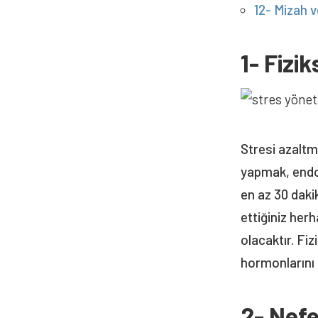
12- Mizah ve
1- Fizik
Stresi azaltma
yapmak, endorf
en az 30 daki
ettiğiniz her
olacaktır. Fizi
hormonlarını d
2- Nef