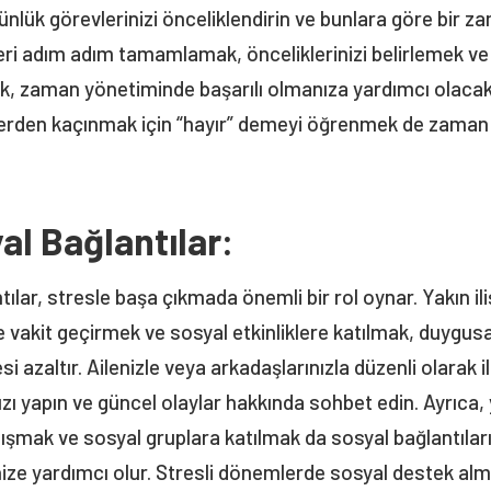
ünlük görevlerinizi önceliklendirin ve bunlara göre bir z
leri adım adım tamamlamak, önceliklerinizi belirlemek v
, zaman yönetiminde başarılı olmanıza yardımcı olacakt
lerden kaçınmak için “hayır” demeyi öğrenmek de zaman
.
al Bağlantılar:
ılar, stresle başa çıkmada önemli bir rol oynar. Yakın il
le vakit geçirmek ve sosyal etkinliklere katılmak, duygus
si azaltır. Ailenizle veya arkadaşlarınızla düzenli olarak i
ızı yapın ve güncel olaylar hakkında sohbet edin. Ayrıca, 
nışmak ve sosyal gruplara katılmak da sosyal bağlantılar
ze yardımcı olur. Stresli dönemlerde sosyal destek alm