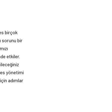
es birçok
u sorunu bir
ımızı
e etkiler.
leceğiniz
tres yönetimi
için adımlar