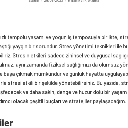
Sağlık
28/06/2023
8 dakikalık okuma
lı tempolu yaşamı ve yoğun iş temposuyla birlikte, str
aştığı yaygın bir sorundur. Stres yönetimi teknikleri ile b
liriz. Stresin etkileri sadece zihinsel ve duygusal sağlığ
almaz, aynı zamanda fiziksel sağlığımızı da olumsuz yönd
le başa çıkmak mümkündür ve günlük hayatta uygulayabi
erle stresi etkili bir şekilde yönetebilirsiniz. Bu yazıda, s
keşfedecek ve daha sakin, denge ve huzur dolu bir yaşam 
ımcı olacak çeşitli ipuçları ve stratejiler paylaşacağım.
iler