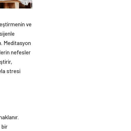
leştirmenin ve
sijenle
n. Meditasyon
derin nefesler
tirir,
la stresi
aklanır.
 bir