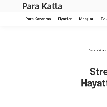
Para Katla
Para Kazanma
Fiyatlar
Maaşlar
Tek
Para Katla
Stre
Hayatt