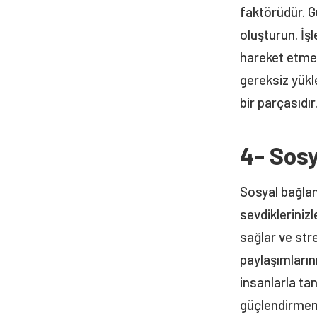
faktörüdür. G
oluşturun. İş
hareket etmek
gereksiz yük
bir parçasıdır
4- Sosy
Sosyal bağlant
sevdikleriniz
sağlar ve stre
paylaşımların
insanlarla ta
güçlendirmeni