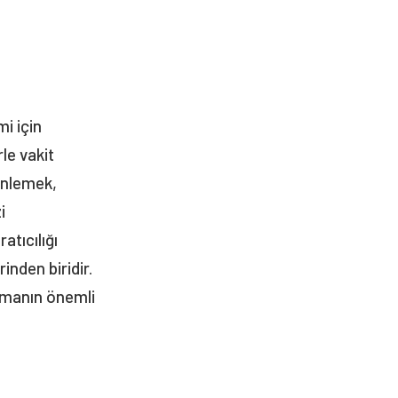
i için
rle vakit
inlemek,
i
atıcılığı
inden biridir.
kmanın önemli