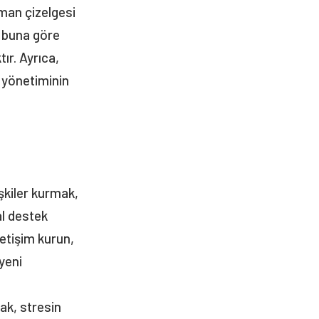
aman çizelgesi
e buna göre
ır. Ayrıca,
 yönetiminin
işkiler kurmak,
al destek
letişim kurun,
yeni
ı
ak, stresin