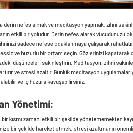
da derin nefes almak ve meditasyon yapmak, zihni sakin
anın etkili bir yoludur. Derin nefes alarak vücudunuzu ok
ihninizi sadece nefese odaklanmaya çalışarak rahatlatı
essiz ve huzurlu bir ortam seçin. Gözlerinizi kapatarak 
izdeki düşünceleri sakinleştirin. Meditasyon, zihni sakinleş
rtırır ve stresi azaltır. Günlük meditasyon uygulamalarıy
 alabilir ve iç huzura kavuşabilirsiniz.
an Yönetimi:
 bir kısmı zamanı etkili bir şekilde yönetememekten kayn
anize bir şekilde hareket etmek, stresi azaltmanın önemli