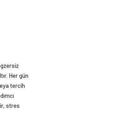
 Egzersiz
ltır. Her gün
eya tercih
rdımcı
ir, stres