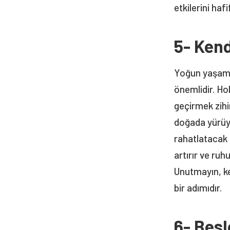
etkilerini haf
5- Ken
Yoğun yaşam 
önemlidir. Hob
geçirmek zihi
doğada yürüyü
rahatlatacak f
artırır ve ruh
Unutmayın, k
bir adımıdır.
6- Bes