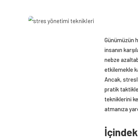
Günümüzün hız
insanın karşıl
nebze azaltabi
etkilemekle k
Ancak, stres
pratik taktikl
tekniklerini 
atmanıza yard
İçindek