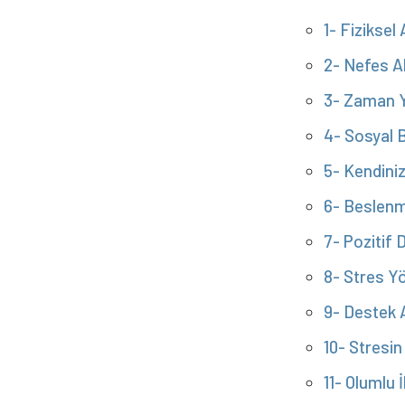
1- Fiziksel 
2- Nefes A
3- Zaman Y
4- Sosyal B
5- Kendini
6- Beslenm
7- Pozitif
8- Stres Yö
9- Destek
10- Stresin
11- Olumlu 